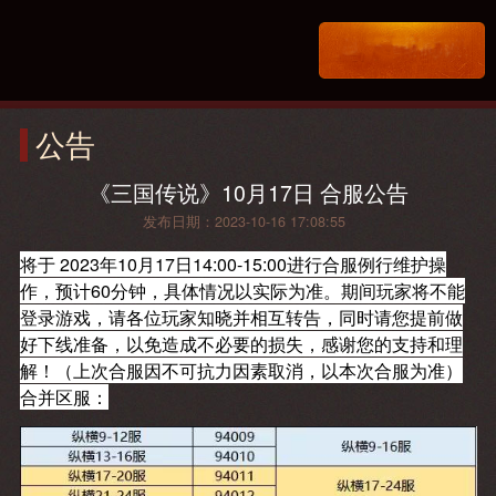
公告
《三国传说》10月17日 合服公告
发布日期：2023-10-16 17:08:55
将于 2023年10月17日14:00-15:00进行合服例行维护操
作，预计60分钟，具体情况以实际为准。期间玩家将不能
登录游戏，请各位玩家知晓并相互转告，同时请您提前做
好下线准备，以免造成不必要的损失，感谢您的支持和理
解！（上次合服因不可抗力因素取消，以本次合服为准）
合并区服：