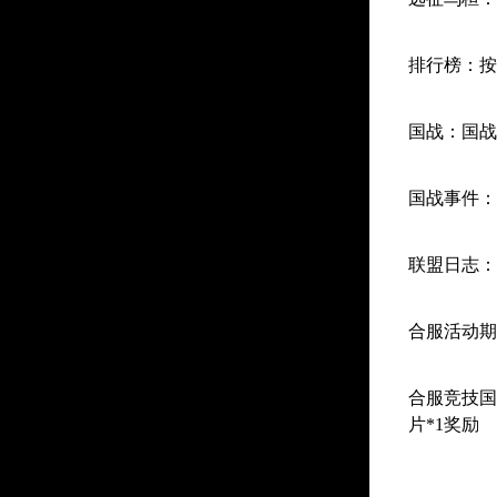
排行榜：按
国战：国战
国战事件：
联盟日志：
合服活动期
合服竞技国
片*1奖励